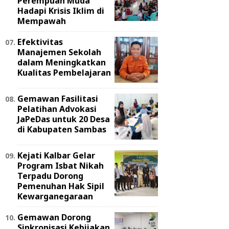
Perempuan Muda
Hadapi Krisis Iklim di
Mempawah
Efektivitas
Manajemen Sekolah
dalam Meningkatkan
Kualitas Pembelajaran
Gemawan Fasilitasi
Pelatihan Advokasi
JaPeDas untuk 20 Desa
di Kabupaten Sambas
Kejati Kalbar Gelar
Program Isbat Nikah
Terpadu Dorong
Pemenuhan Hak Sipil
Kewarganegaraan
Gemawan Dorong
Sinkronisasi Kebijakan