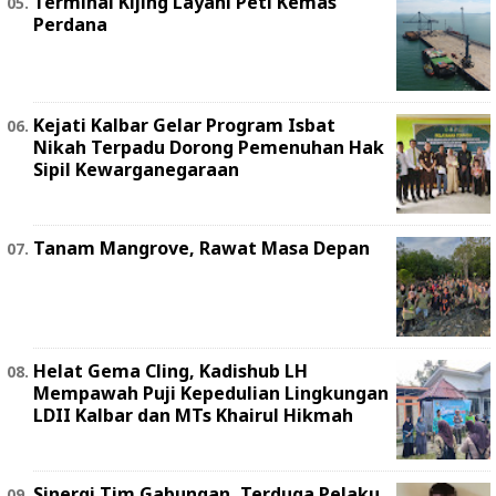
Terminal Kijing Layani Peti Kemas
Perdana
Kejati Kalbar Gelar Program Isbat
Nikah Terpadu Dorong Pemenuhan Hak
Sipil Kewarganegaraan
Tanam Mangrove, Rawat Masa Depan
Helat Gema Cling, Kadishub LH
Mempawah Puji Kepedulian Lingkungan
LDII Kalbar dan MTs Khairul Hikmah
Sinergi Tim Gabungan, Terduga Pelaku