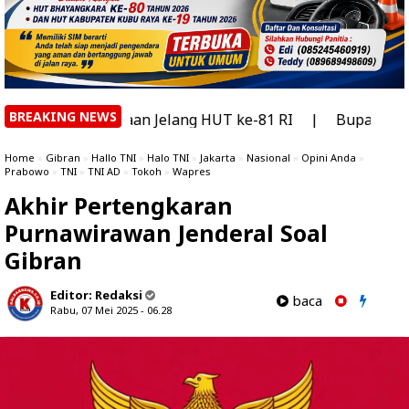
BREAKING NEWS
ngsaan Jelang HUT ke-81 RI
|
Bupati Kubu Raya Pastika
Home
»
Gibran
»
Hallo TNI
»
Halo TNI
»
Jakarta
»
Nasional
»
Opini Anda
»
Prabowo
»
TNI
»
TNI AD
»
Tokoh
»
Wapres
Akhir Pertengkaran
Purnawirawan Jenderal Soal
Gibran
Editor:
Redaksi
baca
Rabu, 07 Mei 2025 - 06.28