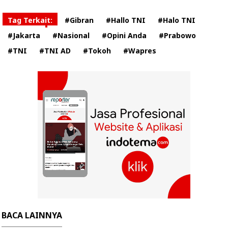
Tag Terkait:
#Gibran
#Hallo TNI
#Halo TNI
#Jakarta
#Nasional
#Opini Anda
#Prabowo
#TNI
#TNI AD
#Tokoh
#Wapres
BACA LAINNYA