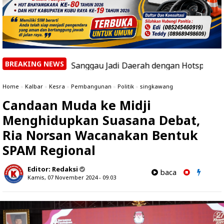
BREAKING NEWS
ng dan Sanggau Jadi Daerah dengan Hotspot Terbanyak
|
Home
»
Kalbar
»
Kesra
»
Pembangunan
»
Politik
»
singkawang
Candaan Muda ke Midji
Menghidupkan Suasana Debat,
Ria Norsan Wacanakan Bentuk
SPAM Regional
Editor:
Redaksi
baca
Kamis, 07 November 2024 - 09.03