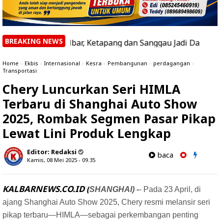
BREAKING NEWS
si di Kalbar, Ketapang dan Sanggau Jadi Daerah dengan Hot
Home
»
Ekbis
»
Internasional
»
Kesra
»
Pembangunan
»
perdagangan
»
Transportasi
Chery Luncurkan Seri HIMLA
Terbaru di Shanghai Auto Show
2025, Rombak Segmen Pasar Pikap
Lewat Lini Produk Lengkap
Editor:
Redaksi
baca
Kamis, 08 Mei 2025 - 09.35
KALBARNEWS.CO.ID (
SHANGHAI) -
- Pada 23 April, di
ajang Shanghai Auto Show 2025, Chery resmi melansir seri
pikap terbaru—HIMLA—sebagai perkembangan penting