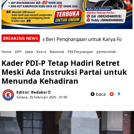
BREAKING NEWS
bu Raya Beri Penghargaan untuk Karya Foto dan Video Terb
Home
»
DPP
»
Jawa
»
Kesra
»
Nasional
»
PDI Perjuangan
»
pemerintah
Kader PDI-P Tetap Hadiri Retret
Meski Ada Instruksi Partai untuk
Menunda Kehadiran
Editor:
Redaksi
baca
Selasa, 25 Februari 2025 - 07.00