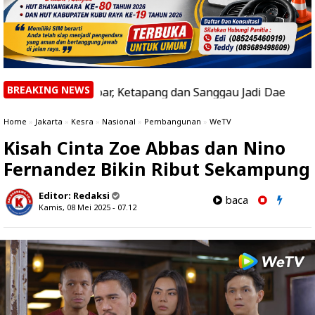
BREAKING NEWS
i di Kalbar, Ketapang dan Sanggau Jadi Daerah dengan Hots
Home
»
Jakarta
»
Kesra
»
Nasional
»
Pembangunan
»
WeTV
Kisah Cinta Zoe Abbas dan Nino
Fernandez Bikin Ribut Sekampung
Editor:
Redaksi
baca
Kamis, 08 Mei 2025 - 07.12