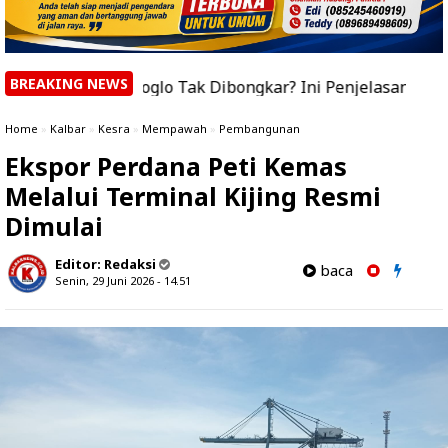
BREAKING NEWS
 Joglo Tak Dibongkar? Ini Penjelasan Bupati Sujiwo
|
Home
»
Kalbar
»
Kesra
»
Mempawah
»
Pembangunan
Ekspor Perdana Peti Kemas
Melalui Terminal Kijing Resmi
Dimulai
Editor:
Redaksi
baca
Senin, 29 Juni 2026 - 14.51