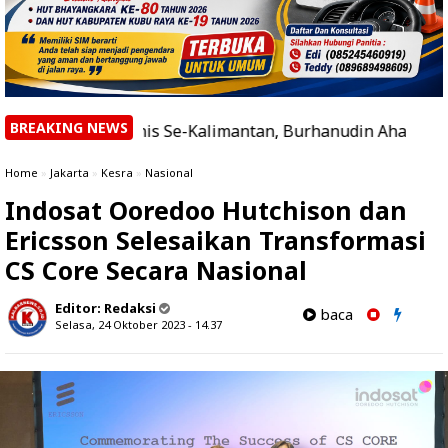
BREAKING NEWS
tas Etnis Se-Kalimantan, Burhanudin Ahad Paparkan Agen
Home
»
Jakarta
»
Kesra
»
Nasional
Indosat Ooredoo Hutchison dan
Ericsson Selesaikan Transformasi
CS Core Secara Nasional
Editor:
Redaksi
baca
Selasa, 24 Oktober 2023 - 14.37