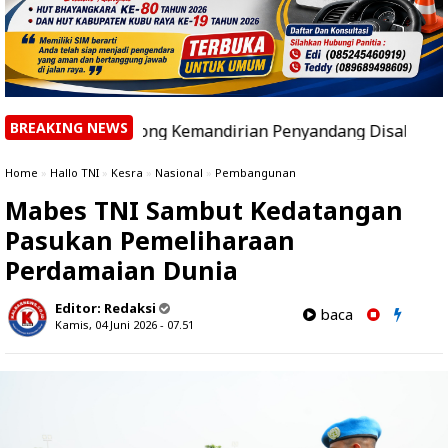
BREAKING NEWS
orong Kemandirian Penyandang Disabilitas melalui Ecopr
Home
»
Hallo TNI
»
Kesra
»
Nasional
»
Pembangunan
Mabes TNI Sambut Kedatangan
Pasukan Pemeliharaan
Perdamaian Dunia
Editor:
Redaksi
baca
Kamis, 04 Juni 2026 - 07.51