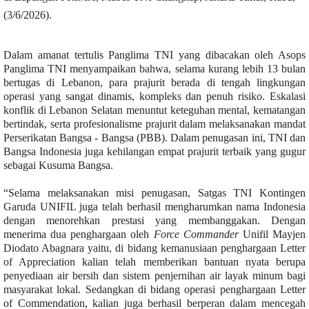
(3/6/2026).
Dalam amanat tertulis Panglima TNI yang dibacakan oleh Asops
Panglima TNI menyampaikan bahwa, selama kurang lebih 13 bulan
bertugas di Lebanon, para prajurit berada di tengah lingkungan
operasi yang sangat dinamis, kompleks dan penuh risiko. Eskalasi
konflik di Lebanon Selatan menuntut keteguhan mental, kematangan
bertindak, serta profesionalisme prajurit dalam melaksanakan mandat
Perserikatan Bangsa - Bangsa (PBB). Dalam penugasan ini, TNI dan
Bangsa Indonesia juga kehilangan empat prajurit terbaik yang gugur
sebagai Kusuma Bangsa.
“Selama melaksanakan misi penugasan, Satgas TNI Kontingen
Garuda UNIFIL juga telah berhasil mengharumkan nama Indonesia
dengan menorehkan prestasi yang membanggakan. Dengan
menerima dua penghargaan oleh
Force Commander
Unifil Mayjen
Diodato Abagnara yaitu, di bidang kemanusiaan penghargaan Letter
of Appreciation kalian telah memberikan bantuan nyata berupa
penyediaan air bersih dan sistem penjernihan air layak minum bagi
masyarakat lokal. Sedangkan di bidang operasi penghargaan Letter
of Commendation, kalian juga berhasil berperan dalam mencegah