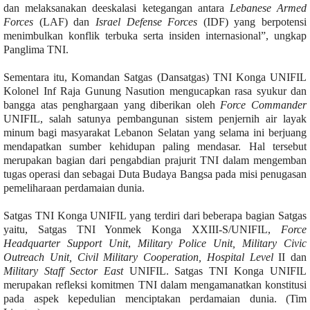
dan melaksanakan deeskalasi ketegangan antara
Lebanese Armed
Forces
(LAF) dan
Israel Defense Forces
(IDF) yang berpotensi
menimbulkan konflik terbuka serta insiden internasional”, ungkap
Panglima TNI.
Sementara itu, Komandan Satgas (Dansatgas) TNI Konga UNIFIL
Kolonel Inf Raja Gunung Nasution mengucapkan rasa syukur dan
bangga atas penghargaan yang diberikan oleh
Force Commander
UNIFIL, salah satunya pembangunan sistem penjernih air layak
minum bagi masyarakat Lebanon Selatan yang selama ini berjuang
mendapatkan sumber kehidupan paling mendasar. Hal tersebut
merupakan bagian dari pengabdian prajurit TNI dalam mengemban
tugas operasi dan sebagai Duta Budaya Bangsa pada misi penugasan
pemeliharaan perdamaian dunia.
Satgas TNI Konga UNIFIL yang terdiri dari beberapa bagian Satgas
yaitu, Satgas TNI Yonmek Konga XXIII-S/UNIFIL,
Force
Headquarter Support Unit
,
Military Police Unit, Military Civic
Outreach Unit, Civil Military Cooperation, Hospital Level
II dan
Military Staff Sector East
UNIFIL. Satgas TNI Konga UNIFIL
merupakan refleksi komitmen TNI dalam mengamanatkan konstitusi
pada aspek kepedulian menciptakan perdamaian dunia. (Tim