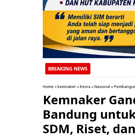
BREAKING NEWS
Home
»
kemnaker
»
Kesra
»
Nasional
»
Pembangu
Kemnaker Gand
Bandung untu
SDM, Riset, da