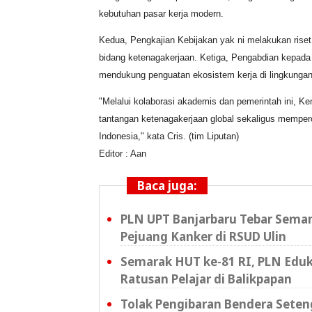
kebutuhan pasar kerja modern.
Kedua, Pengkajian Kebijakan yak ni melakukan ri
bidang ketenagakerjaan. Ketiga, Pengabdian kepada
mendukung penguatan ekosistem kerja di lingkunga
"Melalui kolaborasi akademis dan pemerintah ini, K
tantangan ketenagakerjaan global sekaligus mempe
Indonesia," kata Cris. (tim Liputan)
Editor : Aan
Baca juga:
PLN UPT Banjarbaru Tebar Sema
Pejuang Kanker di RSUD Ulin
Semarak HUT ke-81 RI, PLN Eduk
Ratusan Pelajar di Balikpapan
Tolak Pengibaran Bendera Sete