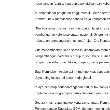
kesenjangan (gap) antara dunia pendidikan dan kebut
Ia berpendapat perguruan tinggi memiliki peran strat
mandat untuk menyiapkan tenaga kerja kompeten d
"Kesepahaman Bersama ini merupakan langkah stra
pembangunan ketenagakerjaan nasional. Sinergi in
kebutuhan pembangunan nasional," uja r Cris Kuntad
Cris menambahkan kerja sama ini diharapkan memicu
pengembangan hard skills maupun soft skills. Lulus
program pelatihan, sertifikasi, magang, serta penemp
Bagi Kemnaker, kolaborasi ini memperkuat penyusun
daya saing lulusan di pasar kerja global.
"Saya berharap penandatanganan hari ini tak hanya m
implementasi program-program kolaboratif yang nyata
Secara rinci, ruang lingkup kerja sama antara Kemna
Pengembangan Kapasitas SDM, dengan meningkatka