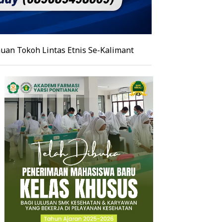
intas Etnis Se-Kalimantan, Burhanudin Ahad Paparkan Ag