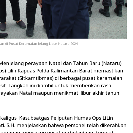
n di Pusat Keramaian Jelang Libur Nataru 2024
Menjelang perayaan Natal dan Tahun Baru (Nataru)
ps) Lilin Kapuas Polda Kalimantan Barat memastikan
arakat (Sitkamtibmas) di berbagai pusat keramaian
if. Langkah ini diambil untuk memberikan rasa
yakan Natal maupun menikmati libur akhir tahun.
ekaligus Kasubsatgas Peliputan Humas Ops LiLin
i. S.H. menjelaskan bahwa personel telah dikerahkan
pengamanan mencakup pusat perbelanjaan, tempat