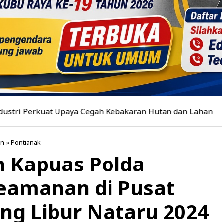
t Upaya Cegah Kebakaran Hutan dan Lahan
|
Yayasan D
an
»
Pontianak
in Kapuas Polda
Keamanan di Pusat
ng Libur Nataru 2024