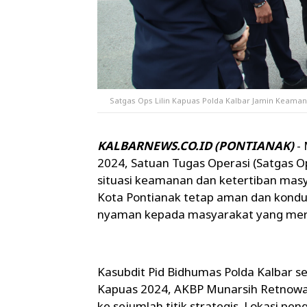
Satgas Ops Lilin Kapuas Polda Kalbar Jamin Keamana
KALBARNEWS.CO.ID (PONTIANAK)
- 
2024, Satuan Tugas Operasi (Satgas O
situasi keamanan dan ketertiban masy
Kota Pontianak tetap aman dan kondus
nyaman kepada masyarakat yang mera
Kasubdit Pid Bidhumas Polda Kalbar s
Kapuas 2024, AKBP Munarsih Retnowat
ke sejumlah titik strategis. Lokasi 