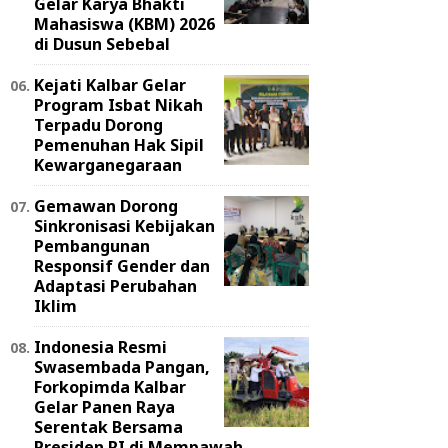
Gelar Karya Bhakti
Mahasiswa (KBM) 2026
di Dusun Sebebal
Kejati Kalbar Gelar
Program Isbat Nikah
Terpadu Dorong
Pemenuhan Hak Sipil
Kewarganegaraan
Gemawan Dorong
Sinkronisasi Kebijakan
Pembangunan
Responsif Gender dan
Adaptasi Perubahan
Iklim
Indonesia Resmi
Swasembada Pangan,
Forkopimda Kalbar
Gelar Panen Raya
Serentak Bersama
Presiden RI di Mempawah