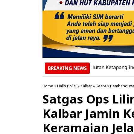
api Kemarau Panjang, PT Hutan Ketapang Industri Perkua
BREAKING NEWS
Home
»
Hallo Polisi
»
Kalbar
»
Kesra
»
Pembangun
Satgas Ops Lil
Kalbar Jamin 
Keramaian Jela