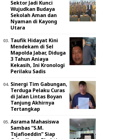
Sektor Jadi Kunci
Wujudkan Budaya
Sekolah Aman dan
Nyaman di Kayong
Utara
Taufik Hidayat Kini
Mendekam di Sel
Mapolda Jabar, Diduga
3 Tahun Aniaya
Kekasih, Ini Kronologi
Perilaku Sadis
Sinergi Tim Gabungan,
Terduga Pelaku Curas
di Jalan Lintas Boyan
Tanjung Akhirnya
Tertangkap
Asrama Mahasiswa
Sambas “S.M.
Tsjafioeddin” Siap