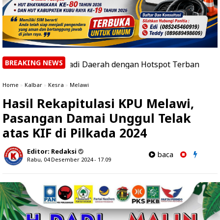
BREAKING NEWS
anggau Jadi Daerah dengan Hotspot Terbanyak
|
Polres 
Home
»
Kalbar
»
Kesra
»
Melawi
Hasil Rekapitulasi KPU Melawi,
Pasangan Damai Unggul Telak
atas KIF di Pilkada 2024
Editor:
Redaksi
baca
Rabu, 04 Desember 2024 - 17.09