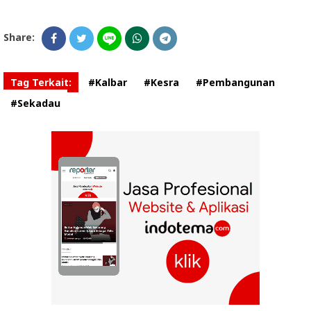
Share:
Tag Terkait:
#Kalbar
#Kesra
#Pembangunan
#Sekadau