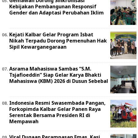
Gemawan Dorong Sinkronisasi
Kebijakan Pembangunan Responsif
Gender dan Adaptasi Perubahan Iklim
Kejati Kalbar Gelar Program Isbat
Nikah Terpadu Dorong Pemenuhan Hak
Sipil Kewarganegaraan
Asrama Mahasiswa Sambas “S.M.
Tsjafioeddin” Siap Gelar Karya Bhakti
Mahasiswa (KBM) 2026 di Dusun Sebebal
Indonesia Resmi Swasembada Pangan,
Forkopimda Kalbar Gelar Panen Raya
Serentak Bersama Presiden RI di
Mempawah
Viral Dugaan Perampasan Emas, Kasi