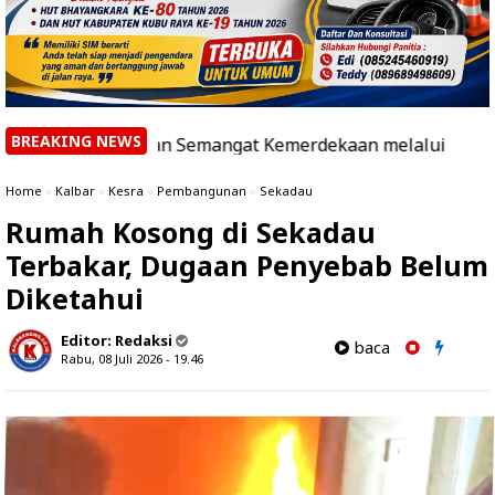
BREAKING NEWS
akan Semangat Kemerdekaan melalui Inisiatif "UNIQLO Cele
Home
»
Kalbar
»
Kesra
»
Pembangunan
»
Sekadau
Rumah Kosong di Sekadau
Terbakar, Dugaan Penyebab Belum
Diketahui
Editor:
Redaksi
baca
Rabu, 08 Juli 2026 - 19.46