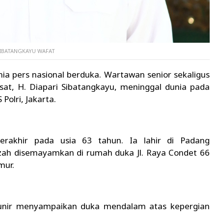
SIBATANGKAYU WAFAT
ia pers nasional berduka. Wartawan senior sekaligus
t, H. Diapari Sibatangkayu, meninggal dunia pada
 Polri, Jakarta.
akhir pada usia 63 tahun. Ia lahir di Padang
azah disemayamkan di rumah duka Jl. Raya Condet 66
mur.
ir menyampaikan duka mendalam atas kepergian