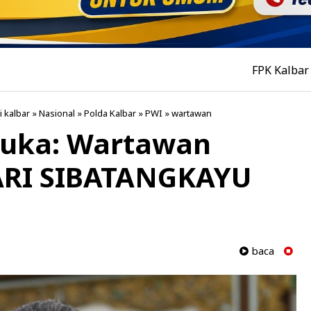
FPK Kalbar Siapkan Pe
i kalbar
»
Nasional
»
Polda Kalbar
»
PWI
»
wartawan
duka: Wartawan
PARI SIBATANGKAYU
baca