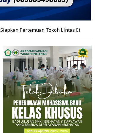
rtemuan Tokoh Lintas Etnis Se-Kalimantan, Burhanudin A