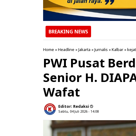
BREAKING NEWS
Home
»
Headline
»
Jakarta
»
Jurnalis
»
Kalbar
»
kejat
PWI Pusat Ber
Senior H. DIA
Wafat
Editor:
Redaksi
Sabtu, 04 Juli 2026 - 14.08