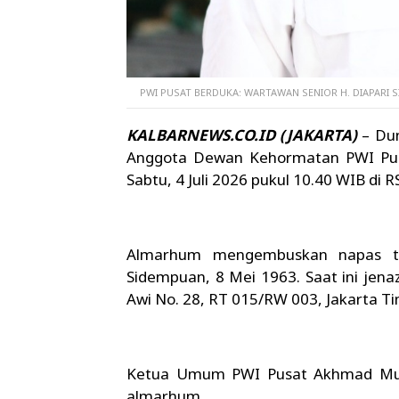
PWI PUSAT BERDUKA: WARTAWAN SENIOR H. DIAPARI 
KALBARNEWS.CO.ID (JAKARTA)
– Dun
Anggota Dewan Kehormatan PWI Pusa
Sabtu, 4 Juli 2026 pukul 10.40 WIB di RS
Almarhum mengembuskan napas ter
Sidempuan, 8 Mei 1963. Saat ini jen
Awi No. 28, RT 015/RW 003, Jakarta Ti
Ketua Umum PWI Pusat Akhmad Mun
almarhum.