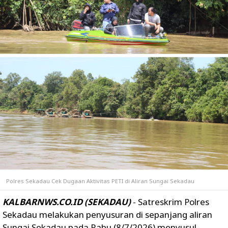
Polres Sekadau Cek Dugaan Aktivitas PETI di Aliran Sungai Sekadau
KALBARNWS.CO.ID (SEKADAU)
- Satreskrim Polres
Sekadau melakukan penyusuran di sepanjang aliran
Sungai Sekadau pada Rabu (8/7/2026) menyusul