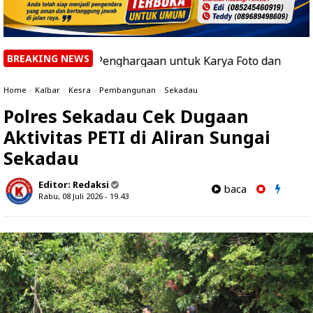
BREAKING NEWS
Beri Penghargaan untuk Karya Foto dan Video Terbaik
|
Home
»
Kalbar
»
Kesra
»
Pembangunan
»
Sekadau
Polres Sekadau Cek Dugaan
Aktivitas PETI di Aliran Sungai
Sekadau
Editor:
Redaksi
baca
Rabu, 08 Juli 2026 - 19.43