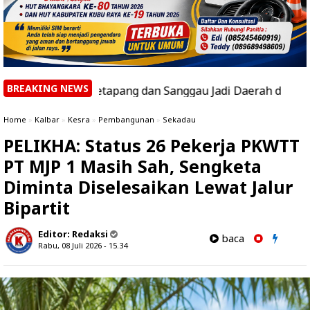
BREAKING NEWS
lbar, Ketapang dan Sanggau Jadi Daerah dengan Hotspot Te
Home
»
Kalbar
»
Kesra
»
Pembangunan
»
Sekadau
PELIKHA: Status 26 Pekerja PKWTT
PT MJP 1 Masih Sah, Sengketa
Diminta Diselesaikan Lewat Jalur
Bipartit
Editor:
Redaksi
baca
Rabu, 08 Juli 2026 - 15.34