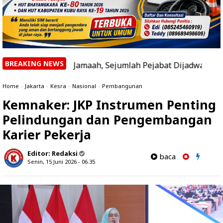
BREAKING NEWS
 1.500 Jamaah, Sejumlah Pejabat Dijadwalkan Hadir
|
Le
Home
»
Jakarta
»
Kesra
»
Nasional
»
Pembangunan
Kemnaker: JKP Instrumen Penting
Pelindungan dan Pengembangan
Karier Pekerja
Editor:
Redaksi
baca
Senin, 15 Juni 2026 - 06.35