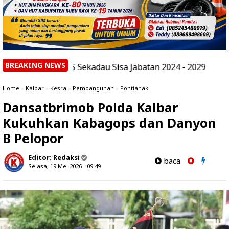
BREAKING NEWS
 IWAS Sekadau Sisa Jabatan 2024 - 2029
|
UNTAN Buka Pr
Home
»
Kalbar
»
Kesra
»
Pembangunan
»
Pontianak
Dansatbrimob Polda Kalbar
Kukuhkan Kabagops dan Danyon
B Pelopor
Editor:
Redaksi
baca
Selasa, 19 Mei 2026 - 09.49