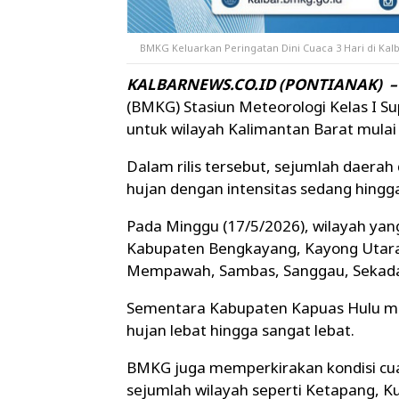
BMKG Keluarkan Peringatan Dini Cuaca 3 Hari di Ka
KALBARNEWS.CO.ID (PONTIANAK) –
(BMKG) Stasiun Meteorologi Kelas I Su
untuk wilayah Kalimantan Barat mulai 
Dalam rilis tersebut, sejumlah daerah
hujan dengan intensitas sedang hingga
Pada Minggu (17/5/2026), wilayah yan
Kabupaten Bengkayang, Kayong Utara
Mempawah, Sambas, Sanggau, Sekadau
Sementara Kabupaten Kapuas Hulu m
hujan lebat hingga sangat lebat.
BMKG juga memperkirakan kondisi cuac
sejumlah wilayah seperti Ketapang, K