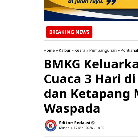
BREAKING NEWS
Home
»
Kalbar
»
Kesra
»
Pembangunan
»
Pontiana
BMKG Keluarka
Cuaca 3 Hari di
dan Ketapang 
Waspada
Editor:
Redaksi
Minggu, 17 Mei 2026 - 14.00