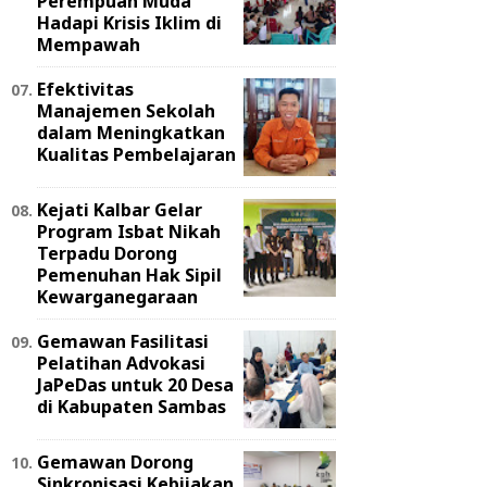
Perempuan Muda
Hadapi Krisis Iklim di
Mempawah
Efektivitas
Manajemen Sekolah
dalam Meningkatkan
Kualitas Pembelajaran
Kejati Kalbar Gelar
Program Isbat Nikah
Terpadu Dorong
Pemenuhan Hak Sipil
Kewarganegaraan
Gemawan Fasilitasi
Pelatihan Advokasi
JaPeDas untuk 20 Desa
di Kabupaten Sambas
Gemawan Dorong
Sinkronisasi Kebijakan