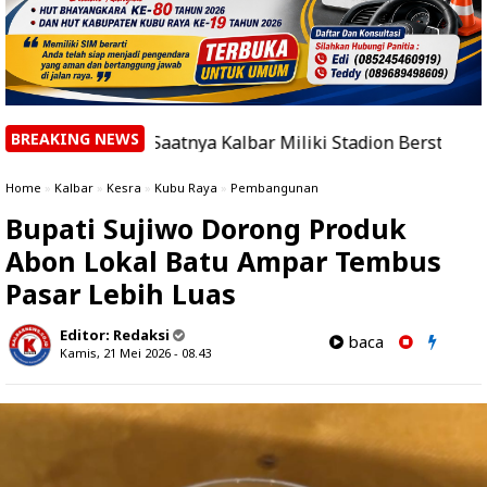
BREAKING NEWS
udah Saatnya Kalbar Miliki Stadion Berstandar Dunia
|
Home
»
Kalbar
»
Kesra
»
Kubu Raya
»
Pembangunan
Bupati Sujiwo Dorong Produk
Abon Lokal Batu Ampar Tembus
Pasar Lebih Luas
Editor:
Redaksi
baca
Kamis, 21 Mei 2026 - 08.43