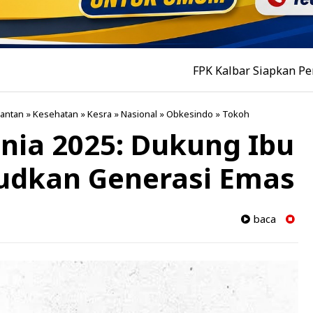
FPK Kalbar Siapkan Pertemuan Tok
mantan
»
Kesehatan
»
Kesra
»
Nasional
»
Obkesindo
»
Tokoh
nia 2025: Dukung Ibu
udkan Generasi Emas
baca