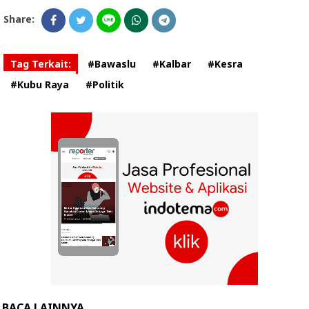
Share:
Tag Terkait:
#Bawaslu
#Kalbar
#Kesra
#Kubu Raya
#Politik
BACA LAINNYA