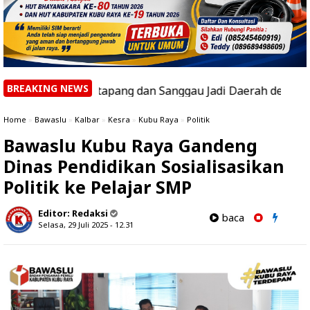
BREAKING NEWS
lbar, Ketapang dan Sanggau Jadi Daerah dengan Hotspot Te
Home
»
Bawaslu
»
Kalbar
»
Kesra
»
Kubu Raya
»
Politik
Bawaslu Kubu Raya Gandeng
Dinas Pendidikan Sosialisasikan
Politik ke Pelajar SMP
Editor:
Redaksi
baca
Selasa, 29 Juli 2025 - 12.31