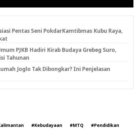
iasi Pentas Seni PokdarKamtibmas Kubu Raya,
kat
Umum PJKB Hadiri Kirab Budaya Grebeg Suro,
isi Tahunan
umah Joglo Tak Dibongkar? Ini Penjelasan
alimantan
#Kebudayaan
#MTQ
#Pendidikan