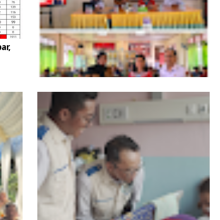
ar,
KPU Sekadau Edukasi Pemilih Pemula
Lewat Simulasi Demokrasi di SMPN 1
Sekadau