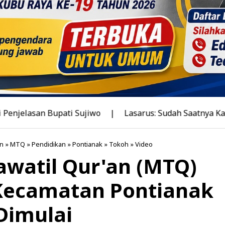
Bupati Sujiwo
|
Lasarus: Sudah Saatnya Kalbar Miliki 
n
»
MTQ
»
Pendidikan
»
Pontianak
»
Tokoh
»
Video
watil Qur'an (MTQ)
 Kecamatan Pontianak
Dimulai