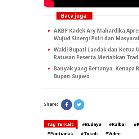
Baca juga:
AKBP Kadek Ary Mahardika Apres
Wujud Sinergi Polri dan Masyara
Wakil Bupati Landak dan Ketua 
Ratusan Peserta Meriahkan Trad
Banyak yang Bertanya, Kenapa R
Bupati Sujiwo
Share:
Tag Terkait:
#Budaya
#Kalbar
#K
#Pontianak
#Tokoh
#Video