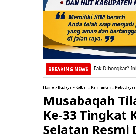
tanya, Kenapa Rumah Joglo Tak Dibongkar? Ini Penjelasan 
BREAKING NEWS
Home
»
Budaya
»
Kalbar
»
Kalimantan
»
Kebudayaa
Musabaqah Tila
Ke-33 Tingkat
Selatan Resmi 