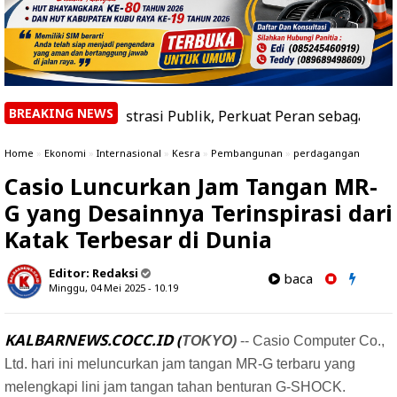
BREAKING NEWS
istrasi Publik, Perkuat Peran sebagai Pusat Keunggulan 
Home
»
Ekonomi
»
Internasional
»
Kesra
»
Pembangunan
»
perdagangan
Casio Luncurkan Jam Tangan MR-
G yang Desainnya Terinspirasi dari
Katak Terbesar di Dunia
Editor:
Redaksi
baca
Minggu, 04 Mei 2025 - 10.19
KALBARNEWS.COCC.ID (
TOKYO)
-- Casio Computer Co.,
Ltd. hari ini meluncurkan jam tangan MR-G terbaru yang
melengkapi lini jam tangan tahan benturan G-SHOCK.