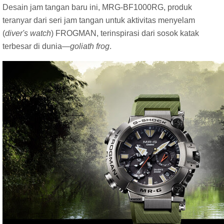
Desain jam tangan baru ini, MRG-BF1000RG, produk
teranyar dari seri jam tangan untuk aktivitas menyelam
(
diver's watch
) FROGMAN, terinspirasi dari sosok katak
terbesar di dunia—
goliath frog
.