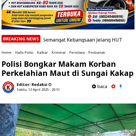
BREAKING NEWS
kan Semangat Kebangsaan Jelang HUT ke-81 RI
|
Bupat
Home
»
Hallo Polisi
»
Kalbar
»
Kriminal
»
Peristiwa
»
Pontianak
Polisi Bongkar Makam Korban
Perkelahian Maut di Sungai Kakap
Editor:
Redaksi
baca
Sabtu, 12 April 2025 - 20.51