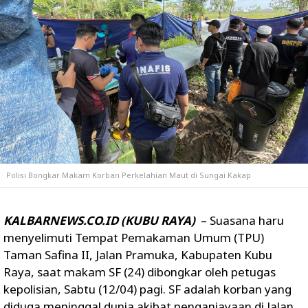
Polisi Bongkar Makam Korban Perkelahian Maut di Sungai Kakap
KALBARNEWS.CO.ID (KUBU RAYA)
– Suasana haru
menyelimuti Tempat Pemakaman Umum (TPU)
Taman Safina II, Jalan Pramuka, Kabupaten Kubu
Raya, saat makam SF (24) dibongkar oleh petugas
kepolisian, Sabtu (12/04) pagi. SF adalah korban yang
diduga meninggal dunia akibat penganiayaan di Jalan