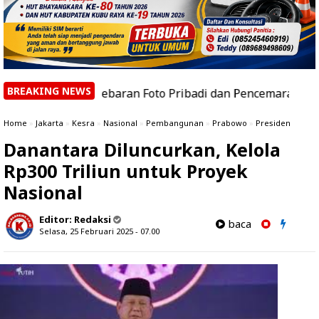
BREAKING NEWS
n Penyebaran Foto Pribadi dan Pencemaran Nama Baik ke
Home
»
Jakarta
»
Kesra
»
Nasional
»
Pembangunan
»
Prabowo
»
Presiden
Danantara Diluncurkan, Kelola
Rp300 Triliun untuk Proyek
Nasional
Editor:
Redaksi
baca
Selasa, 25 Februari 2025 - 07.00