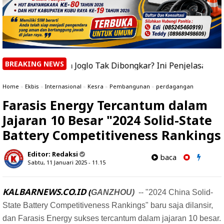
BREAKING NEWS
mah Joglo Tak Dibongkar? Ini Penjelasan Bupati Sujiwo
Home
»
Ekbis
»
Internasional
»
Kesra
»
Pembangunan
»
perdagangan
Farasis Energy Tercantum dalam
Jajaran 10 Besar "2024 Solid-State
Battery Competitiveness Rankings
Editor:
Redaksi
baca
Sabtu, 11 Januari 2025 - 11.15
KALBARNEWS.CO.ID (
GANZHOU)
-- "2024 China Solid-
State Battery Competitiveness Rankings" baru saja dilansir,
dan Farasis Energy sukses tercantum dalam jajaran 10 besar.