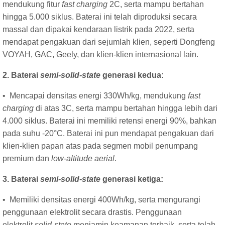
mendukung fitur
fast charging
2C, serta mampu bertahan
hingga 5.000 siklus. Baterai ini telah diproduksi secara
massal dan dipakai kendaraan listrik pada 2022, serta
mendapat pengakuan dari sejumlah klien, seperti Dongfeng
VOYAH, GAC, Geely, dan klien-klien internasional lain.
2. Baterai
semi-solid-state
generasi kedua:
• Mencapai densitas energi 330Wh/kg, mendukung
fast
charging
di atas 3C, serta mampu bertahan hingga lebih dari
4.000 siklus. Baterai ini memiliki retensi energi 90%, bahkan
pada suhu -20°C. Baterai ini pun mendapat pengakuan dari
klien-klien papan atas pada segmen mobil penumpang
premium dan
low-altitude aerial
.
3. Baterai
semi-solid-state
generasi ketiga:
• Memiliki densitas energi 400Wh/kg, serta mengurangi
penggunaan elektrolit secara drastis. Penggunaan
elektrolit
solid-state
menjamin keamanan terbaik, serta telah