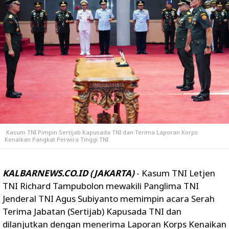
Kasum TNI Pimpin Sertijab Kapusada TNI dan Terima Laporan Korps
Kenaikan Pangkat Perwira Tinggi TNI
KALBARNEWS.CO.ID (JAKARTA)
- Kasum TNI Letjen
TNI Richard Tampubolon mewakili Panglima TNI
Jenderal TNI Agus Subiyanto memimpin acara Serah
Terima Jabatan (Sertijab) Kapusada TNI dan
dilanjutkan dengan menerima Laporan Korps Kenaikan