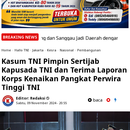
BREAKING NEWS
, Ketapang dan Sanggau Jadi Daerah dengan Hotspot Terbany
Home
»
Hallo TNI
»
Jakarta
»
Kesra
»
Nasional
»
Pembangunan
Kasum TNI Pimpin Sertijab
Kapusada TNI dan Terima Laporan
Korps Kenaikan Pangkat Perwira
Tinggi TNI
Editor:
Redaksi
baca
Sabtu, 09 November 2024 - 20.55