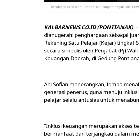
Dorong Inklusi dan Literasi Keuangan Sejak Dini L
KALBARNEWS.CO.ID (PONTIANAK)
–
dianugerahi penghargaan sebagai ju
Rekening Satu Pelajar (Kejar) tingkat
secara simbolis oleh Penjabat (Pj) Wal
Keuangan Daerah, di Gedung Pontianak
Ani Sofian menerangkan, lomba menabu
generasi penerus, guna menuju inklus
pelajar selalu antusias untuk menabun
“Inklusi keuangan merupakan akses t
bermanfaat dan terjangkau dalam mem