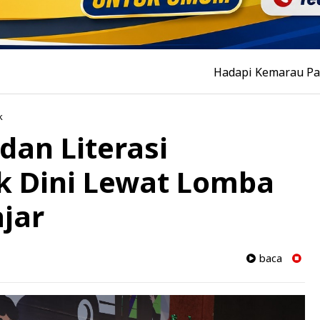
Hadapi Kemarau Panjang, PT H
k
dan Literasi
k Dini Lewat Lomba
jar
baca