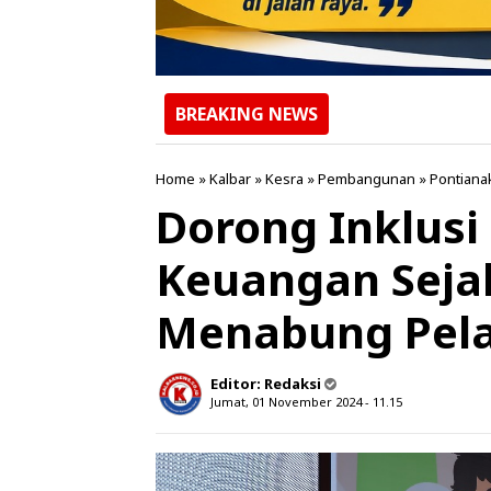
BREAKING NEWS
Home
»
Kalbar
»
Kesra
»
Pembangunan
»
Pontiana
Dorong Inklusi 
Keuangan Seja
Menabung Pela
Editor:
Redaksi
Jumat, 01 November 2024 - 11.15