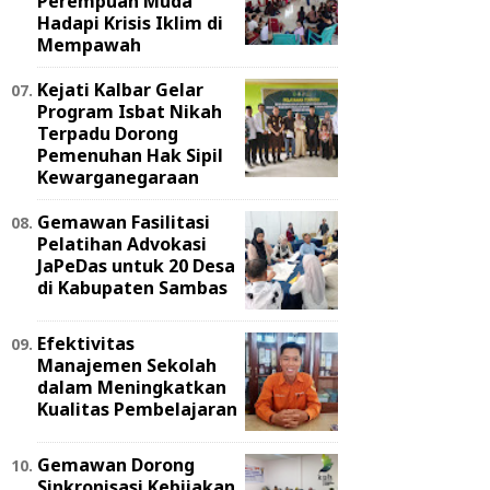
Perempuan Muda
Hadapi Krisis Iklim di
Mempawah
Kejati Kalbar Gelar
Program Isbat Nikah
Terpadu Dorong
Pemenuhan Hak Sipil
Kewarganegaraan
Gemawan Fasilitasi
Pelatihan Advokasi
JaPeDas untuk 20 Desa
di Kabupaten Sambas
Efektivitas
Manajemen Sekolah
dalam Meningkatkan
Kualitas Pembelajaran
Gemawan Dorong
Sinkronisasi Kebijakan