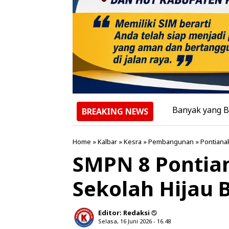
Banyak yang Bertanya, Ken
BREAKING NEWS
Home
»
Kalbar
»
Kesra
»
Pembangunan
»
Pontiana
SMPN 8 Pontia
Sekolah Hijau B
Editor:
Redaksi
Selasa, 16 Juni 2026 - 16.48