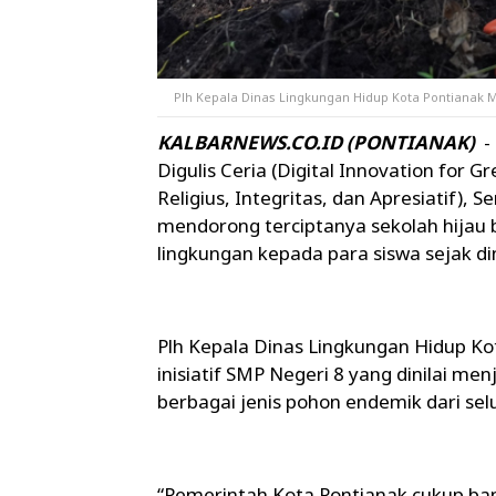
Plh Kepala Dinas Lingkungan Hidup Kota Pontiana
KALBARNEWS.CO.ID (PONTIANAK)
-
Digulis Ceria (Digital Innovation for G
Religius, Integritas, dan Apresiatif),
mendorong terciptanya sekolah hijau 
lingkungan kepada para siswa sejak din
Plh Kepala Dinas Lingkungan Hidup K
inisiatif SMP Negeri 8 yang dinilai m
berbagai jenis pohon endemik dari sel
“Pemerintah Kota Pontianak cukup ban