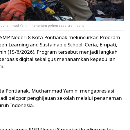
k Muchammad Yamin menanam pohon secara simbolis
 SMP Negeri 8 Kota Pontianak meluncurkan Program
reen Learning and Sustainable School: Ceria, Empati,
 Senin (15/6/2026). Program tersebut menjadi langkah
berbasis digital sekaligus menanamkan kepedulian
i.
ota Pontianak, Muchammad Yamin, mengapresiasi
enjadi pelopor penghijauan sekolah melalui penanaman
uruh Indonesia.
gga karena SMP Negeri 8 menjadi leading sector