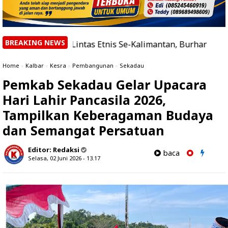
BREAKING NEWS
 Tokoh Lintas Etnis Se-Kalimantan, Burhanudin Ahad Pap
Home
»
Kalbar
»
Kesra
»
Pembangunan
»
Sekadau
Pemkab Sekadau Gelar Upacara
Hari Lahir Pancasila 2026,
Tampilkan Keberagaman Budaya
dan Semangat Persatuan
Editor:
Redaksi
baca
Selasa, 02 Juni 2026 - 13.17