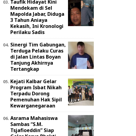
Taufik Hidayat Kini
Mendekam di Sel
Mapolda Jabar, Diduga
3 Tahun Aniaya
Kekasih, Ini Kronologi
Perilaku Sadis
Sinergi Tim Gabungan,
Terduga Pelaku Curas
di Jalan Lintas Boyan
Tanjung Akhirnya
Tertangkap
Kejati Kalbar Gelar
Program Isbat Nikah
Terpadu Dorong
Pemenuhan Hak Sipil
Kewarganegaraan
Asrama Mahasiswa
Sambas “S.M.
Tsjafioeddin” Siap