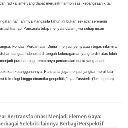
i dan radikalisme yang dapat merusak harmonisasi kebangsaan kita,"
tan hari lahirnya Pancasila tahun ini bukan sekadar seremoni
mastikan api Pancasila tetap menyala dalam jiwa setiap insan
ngsa, Fondasi Perdamaian Dunia" menjadi pernyataan tegas nilai-nilai
utuhan bangsa Indonesia di tengah keberagaman yang terdiri atas lebih
a menjadi jawaban bagi terciptanya perdamaian dunia yang abadi.
uktikan ketangguhannya. Pancasila juga menjadi jangkar moral kita
si teknologi hingga dinamika geopolitik," ujar Yassierli. (Tim Liputan)
ar Bertransformasi Menjadi Elemen Gaya:
erbagai Selebriti lainnya Berbagi Perspektif