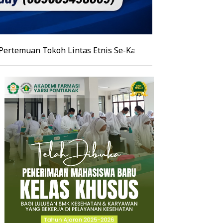
okoh Lintas Etnis Se-Kalimantan, Burhanudin Ahad Papark