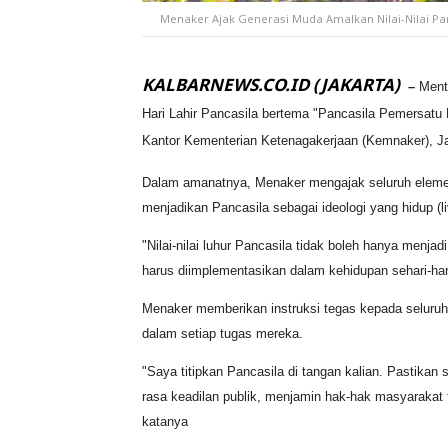
Menaker Ajak Generasi Muda Amalkan Nilai-Nilai Pa
KALBARNEWS.CO.ID (JAKARTA)
–
Ment
Hari Lahir Pancasila bertema "Pancasila Pemersatu
Kantor Kementerian Ketenagakerjaan (Kemnaker), Jak
Dalam amanatnya, Menaker mengajak seluruh eleme
menjadikan Pancasila sebagai ideologi yang hidup (li
"Nilai-nilai luhur Pancasila tidak boleh hanya menja
harus diimplementasikan dalam kehidupan sehari-hari,
Menaker memberikan instruksi tegas kepada seluruh
dalam setiap tugas mereka.
"Saya titipkan Pancasila di tangan kalian. Pastikan 
rasa keadilan publik, menjamin hak-hak masyarakat t
katanya