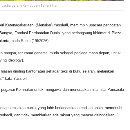
ncasila dalam Kehidupan Sehari-hari
eri Ketenagakerjaan, (Menaker) Yassierli, memimpin upacara peringatan
 Bangsa, Fondasi Perdamaian Dunia" yang berlangsung khidmat di Plaza
arta, pada Senin (1/6/2026).
n bangsa, terutama generasi muda sebagai penjaga masa depan, untuk
ving ideology).
di hiasan dinding kantor atau sekadar teks di buku sejarah, melainkan
" kata Yassierli.
 pegawai Kemnaker untuk mengawal dan menerapkan nilai-nilai Pancasila
setiap kebijakan publik yang lahir berlandaskan keadilan sosial memenuhi
erkecil, dan tidak membiarkan ada rakyat yang merasa ditinggalkan, "