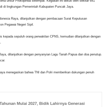
rta unsur Prokopinda setempat. Kegiatan ini diikuti oleh sekitar 641
di di lingkungan Pemerintah Kabupaten Puncak Jaya.
ndonesia Raya, dilanjutkan dengan pembacaan Surat Keputusan
on Pegawai Negeri Sipil.
is kepada sepuluh orang perwakilan CPNS, kemudian dilanjutkan dengan
a.
Jaya, dilanjutkan dengan penyanyian Lagu Tanah Papua dan doa penutup.
car.
Jaya menegaskan bahwa TNI dan Polri memberikan dukungan penuh
.
ahunan Mulai 2027, Bidik Lahirnya Generasi