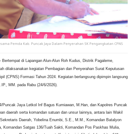
Bersama Pemda Kab. Puncak Jaya Dalam Penyerahan SK Pengangkatan CPNS
– Bertempat di Lapangan Alun-Alun Roh Kudus, Distrik Pagaleme,
lah dilaksanakan kegiatan Pembagian dan Penyerahan Surat Keputusan
pil (CPNS) Formasi Tahun 2024. Kegiatan berlangsung dipimpin langsung
.IP., MM. pada Rabu (24/6/2026).
14/Puncak Jaya Letkol Inf Bagus Kurniawan, M.Han, dan Kapolres Puncak
n daerah serta komandan satuan dan unsur lainnya, antara lain Wakil
Sekretaris Daerah, Yobelina Enumbi, S.E., M.M., Komandan Batalyon
, Komandan Satgas 136/Tuah Sakti, Komandan Pos Paskhas Mulia,