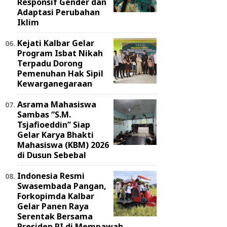
Responsif Gender dan
Adaptasi Perubahan
Iklim
Kejati Kalbar Gelar
Program Isbat Nikah
Terpadu Dorong
Pemenuhan Hak Sipil
Kewarganegaraan
Asrama Mahasiswa
Sambas “S.M.
Tsjafioeddin” Siap
Gelar Karya Bhakti
Mahasiswa (KBM) 2026
di Dusun Sebebal
Indonesia Resmi
Swasembada Pangan,
Forkopimda Kalbar
Gelar Panen Raya
Serentak Bersama
Presiden RI di Mempawah