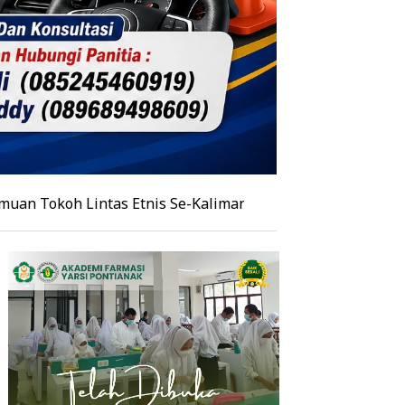
intas Etnis Se-Kalimantan, Burhanudin Ahad Paparkan Ag