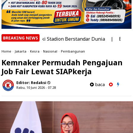
BREAKING NEWS
 Miliki Stadion Berstandar Dunia
|
BMKG Catat 1.911 Ti
Home
»
Jakarta
»
Kesra
»
Nasional
»
Pembangunan
Kemnaker Permudah Pengajuan
Job Fair Lewat SIAPkerja
Editor:
Redaksi
baca
Rabu, 10 Juni 2026 - 07.28