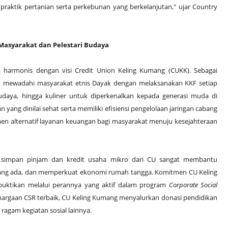
 praktik pertanian serta perkebunan yang berkelanjutan," ujar Country
Masyarakat dan Pelestari Budaya
ra harmonis dengan visi Credit Union Keling Kumang (CUKK). Sebagai
ten mewadahi masyarakat etnis Dayak dengan melaksanakan KKF setiap
udaya, hingga kuliner untuk diperkenalkan kepada generasi muda di
yang dinilai sehat serta memiliki efisiensi pengelolaan jaringan cabang
men alternatif layanan keuangan bagi masyarakat menuju kesejahteraan
a simpan pinjam dan kredit usaha mikro dari CU sangat membantu
ng ada, dan memperkuat ekonomi rumah tangga. Komitmen CU Keling
uktikan melalui perannya yang aktif dalam program
Corporate Social
hargaan CSR terbaik, CU Keling Kumang menyalurkan donasi pendidikan
agam kegiatan sosial lainnya.