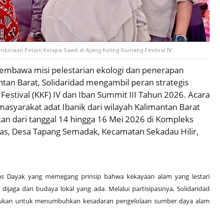
binaan Petani Kelapa Sawit di Ajang Keling Kumang Festival IV
mbawa misi pelestarian ekologi dan penerapan
ntan Barat, Solidaridad mengambil peran strategis
estival (KKF) IV dan Iban Summit III Tahun 2026. Acara
syarakat adat Ibanik dari wilayah Kalimantan Barat
kan dari tanggal 14 hingga 16 Mei 2026 di Kompleks
as, Desa Tapang Semadak, Kecamatan Sekadau Hilir,
tas Dayak yang memegang prinsip bahwa kekayaan alam yang lestari
dijaga dari budaya lokal yang ada. Melalui partisipasinya, Solidaridad
jukan untuk menumbuhkan kesadaran pengelolaan sumber daya alam