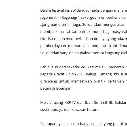
Dalam festival ini, Solidaridad hadir dengan menam
regeneratif (Regenagri) sekaligus memperkenalkan
ajang pameran ini juga, Solidaridad mengedukas
memberikan nilai tambah ekonomi bagi masyarak
ekosistem dan memperhatikan budaya yang ada, me
pemberdayaan masyarakat,
momentum
ini dim
Solidaridad yang dapat diakses secara langsung ole
Lebih jauh dari sekadar edukasi melalui pameran,
kepada Credit Union (CU) Keling Kumang, khususn
dirancang untuk memastikan praktik pertanian 
petani di lapangan.
Melalui ajang KKF IV dan Iban Summit III, Sol
sosial budaya dari kawasan hutan.
"Harapannya, semakin banyak pihak yang peduli pa