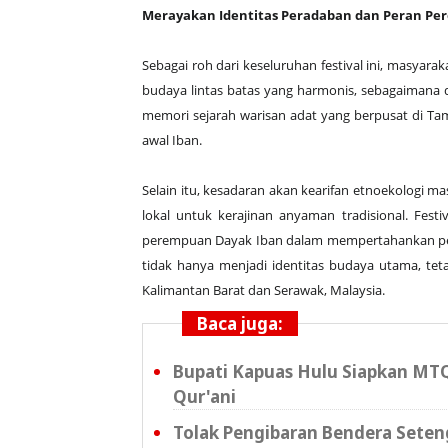
Merayakan Identitas Peradaban dan Peran Pe
Sebagai roh dari keseluruhan festival ini, masyara
budaya lintas batas yang harmonis, sebagaimana d
memori sejarah warisan adat yang berpusat di T
awal Iban.
Selain itu, kesadaran akan kearifan etnoekologi 
lokal untuk kerajinan anyaman tradisional. Festi
perempuan Dayak Iban dalam mempertahankan peles
tidak hanya menjadi identitas budaya utama, te
Kalimantan Barat dan Serawak, Malaysia.
Baca juga:
Bupati Kapuas Hulu Siapkan MTQ
Qur'ani
Tolak Pengibaran Bendera Sete