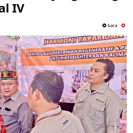
l IV
baca