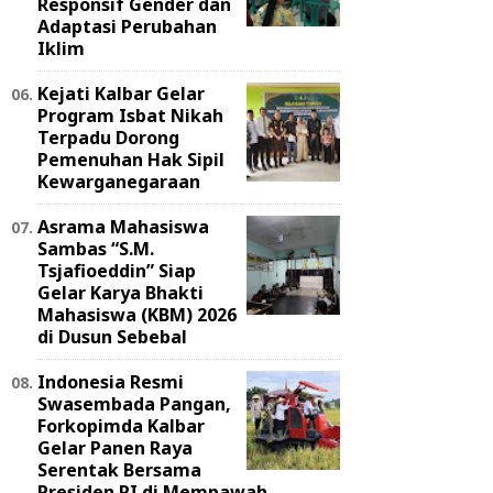
Responsif Gender dan
Adaptasi Perubahan
Iklim
Kejati Kalbar Gelar
Program Isbat Nikah
Terpadu Dorong
Pemenuhan Hak Sipil
Kewarganegaraan
Asrama Mahasiswa
Sambas “S.M.
Tsjafioeddin” Siap
Gelar Karya Bhakti
Mahasiswa (KBM) 2026
di Dusun Sebebal
Indonesia Resmi
Swasembada Pangan,
Forkopimda Kalbar
Gelar Panen Raya
Serentak Bersama
Presiden RI di Mempawah