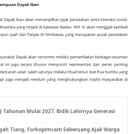
rempuan Dayak Iban
kat Dayak Iban akan menampilkan jejak peradaban serta interaksi sosial-
inamika yang terjadi di kawasan Badau. KKF IV akan menggali kembali
ampun Juah dan
Panjae
di Tembawai, yang merupakan pusat peradaban
masyarakat Dayak akan tercermin melalui pemanfaatan berbagai tanaman
val ini juga secara khusus menyoroti representasi dan peran penting
tarian adat, salah satunya melalui ritual tenun ikat Pua Kumbu yang
tapi juga menjadi medium yang menghubungkan tradisi masyarakat di
 Tahunan Mulai 2027, Bidik Lahirnya Generasi
ngah Tiang, Forkopimcam Seberuang Ajak Warga