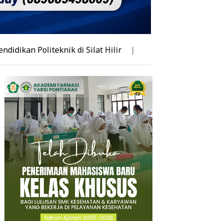
eknik di Silat Hilir
|
30 Petani JARINGPEDAS Mempawa