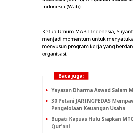
Indonesia (Wati).
Ketua Umum MABT Indonesia, Suyanto
menjadi momentum untuk menyatukan v
menyusun program kerja yang berda
organisasi.
Baca juga:
Yayasan Dharma Aswad Salam Mata
30 Petani JARINGPEDAS Mempawa
Pengelolaan Keuangan Usaha
Bupati Kapuas Hulu Siapkan MTQ
Qur'ani