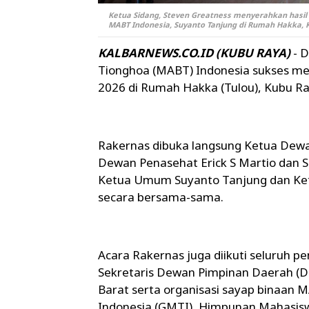
Ketua Sidang, Steven Greatness menyerahkan hasi
MABT Indonesia, Suyanto Tanjung di Rumah Hakka, Ku
KALBARNEWS.CO.ID (KUBU RAYA)
- 
Tionghoa (MABT) Indonesia sukses me
2026 di Rumah Hakka (Tulou), Kubu Ra
Rakernas dibuka langsung Ketua Dewa
Dewan Penasehat Erick S Martio dan 
Ketua Umum Suyanto Tanjung dan Ke
secara bersama-sama.
Acara Rakernas juga diikuti seluruh 
Sekretaris Dewan Pimpinan Daerah (D
Barat serta organisasi sayap binaan 
Indonesia (GMTI), Himpunan Mahasisw