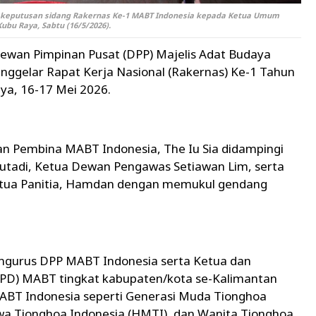
l keputusan sidang Rakernas Ke-1 MABT Indonesia kepada Ketua Umum
bu Raya, Sabtu (16/5/2026).
Dewan Pimpinan Pusat (DPP) Majelis Adat Budaya
nggelar Rapat Kerja Nasional (Rakernas) Ke-1 Tahun
ya, 16-17 Mei 2026.
n Pembina MABT Indonesia, The Iu Sia didampingi
Sutadi, Ketua Dewan Pengawas Setiawan Lim, serta
tua Panitia, Hamdan dengan memukul gendang
pengurus DPP MABT Indonesia serta Ketua dan
PD) MABT tingkat kabupaten/kota se-Kalimantan
MABT Indonesia seperti Generasi Muda Tionghoa
a Tionghoa Indonesia (HMTI), dan Wanita Tionghoa