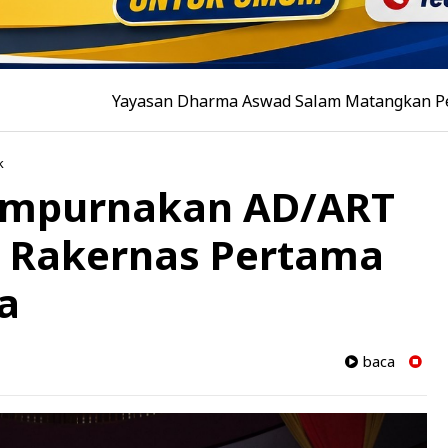
Yayasan Dharma Aswad Salam Matangkan Pendidikan Polit
k
Sempurnakan AD/ART
a Rakernas Pertama
a
baca