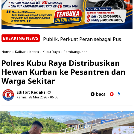
BREAKING NEWS
trasi Publik, Perkuat Peran sebagai Pusat Keunggulan Ak
Home
»
Kalbar
»
Kesra
»
Kubu Raya
»
Pembangunan
Polres Kubu Raya Distribusikan
Hewan Kurban ke Pesantren dan
Warga Sekitar
Editor:
Redaksi
baca
Kamis, 28 Mei 2026 - 06.06