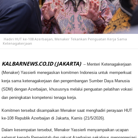
Hadiri HUT ke-108 Azerbaijan, Menaker Tekankan Penguatan Kerja Sama
Ketenagakerjaan
KALBARNEWS.CO.ID (JAKARTA)
– Menteri Ketenagakerjaan
(Menaker) Yassierli menegaskan komitmen Indonesia untuk memperkuat
kerja sama ketenagakerjaan dan pengembangan Sumber Daya Manusia
(SDM) dengan Azerbaijan, khususnya melalui penguatan pelatihan vokasi
dan peningkatan kompetensi tenaga kerja.
Komitmen tersebut disampaikan Menaker saat menghadiri perayaan HUT
ke-108 Republik Azerbaijan di Jakarta, Kamis (21/5/2026).
Dalam kesempatan tersebut, Menaker Yassierli menyampaikan ucapan
selamat kepada Pemerintah dan rakyat Azerbaijan sekaligus mengapresiasi