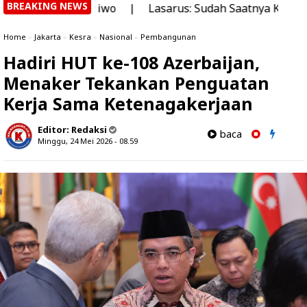
BREAKING NEWS
i Sujiwo
|
Lasarus: Sudah Saatnya Kalbar Miliki Stadi
Home
»
Jakarta
»
Kesra
»
Nasional
»
Pembangunan
Hadiri HUT ke-108 Azerbaijan,
Menaker Tekankan Penguatan
Kerja Sama Ketenagakerjaan
Editor:
Redaksi
baca
Minggu, 24 Mei 2026 - 08.59