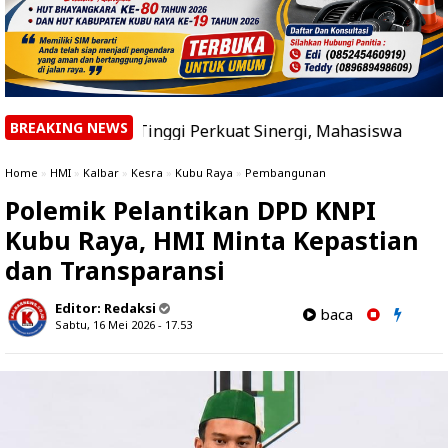
BREAKING NEWS
uan Tinggi Perkuat Sinergi, Mahasiswa Ikuti Program Ma
Home
»
HMI
»
Kalbar
»
Kesra
»
Kubu Raya
»
Pembangunan
Polemik Pelantikan DPD KNPI
Kubu Raya, HMI Minta Kepastian
dan Transparansi
Editor:
Redaksi
baca
Sabtu, 16 Mei 2026 - 17.53