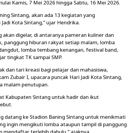
lai Kamis, 7 Mei 2026 hingga Sabtu, 16 Mei 2026.
aning Sintang, akan ada 13 kegiatan yang
adi Kota Sintang,” ujar Hendrika.
akan digelar, di antaranya pameran kuliner dan
k, panggung hiburan rakyat setiap malam, lomba
dangdut, lomba tembang kenangan, festival band,
jar tingkat TK sampai SMP.
rak dan tari kreasi bagi pelajar dan mahasiswa,
m Zubair I, upacara puncak Hari Jadi Kota Sintang,
ga malam penutupan.
t Kabupaten Sintang untuk hadir dan ikut
ebut.
g datang ke Stadion Baning Sintang untuk menikmati
 yang ingin mengikuti lomba ataupun tampil di panggung
s mendaftar terlebih dahulu,” ajaknya.