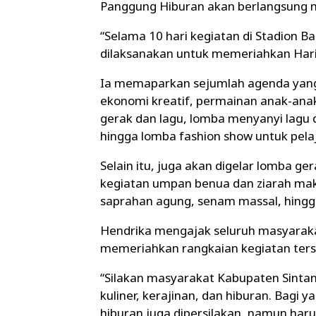
Panggung Hiburan akan berlangsung mu
“Selama 10 hari kegiatan di Stadion B
dilaksanakan untuk memeriahkan Hari J
Ia memaparkan sejumlah agenda yang 
ekonomi kreatif, permainan anak-ana
gerak dan lagu, lomba menyanyi lagu 
hingga lomba fashion show untuk pela
Selain itu, juga akan digelar lomba ge
kegiatan umpan benua dan ziarah maka
saprahan agung, senam massal, hing
Hendrika mengajak seluruh masyaraka
memeriahkan rangkaian kegiatan ters
“Silakan masyarakat Kabupaten Sintan
kuliner, kerajinan, dan hiburan. Bagi
hiburan juga dipersilakan, namun haru