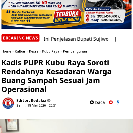
BREAKING NEWS
r? Ini Penjelasan Bupati Sujiwo
|
Lasarus: Sudah Saat
Home
»
Kalbar
»
Kesra
»
Kubu Raya
»
Pembangunan
Kadis PUPR Kubu Raya Soroti
Rendahnya Kesadaran Warga
Buang Sampah Sesuai Jam
Operasional
Editor:
Redaksi
baca
Senin, 18 Mei 2026 - 20.51