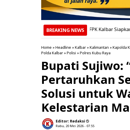
FPK Kalbar Siapkan Pertemuan 
BREAKING NEWS
Home
»
Headline
»
Kalbar
»
Kalimantan
»
Kapolda K
Polda Kalbar
»
Polisi
»
Polres Kubu Raya
Bupati Sujiwo:
Pertaruhkan Se
Solusi untuk 
Kelestarian M
Editor:
Redaksi
Rabu, 20 Mei 2026 - 07.55