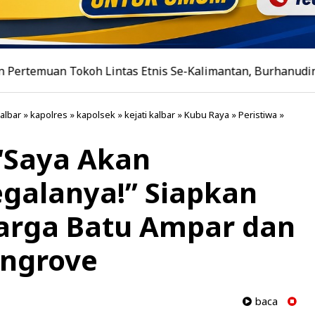
Tokoh Lintas Etnis Se-Kalimantan, Burhanudin Ahad Papa
albar
»
kapolres
»
kapolsek
»
kejati kalbar
»
Kubu Raya
»
Peristiwa
»
 “Saya Akan
galanya!” Siapkan
Warga Batu Ampar dan
angrove
baca