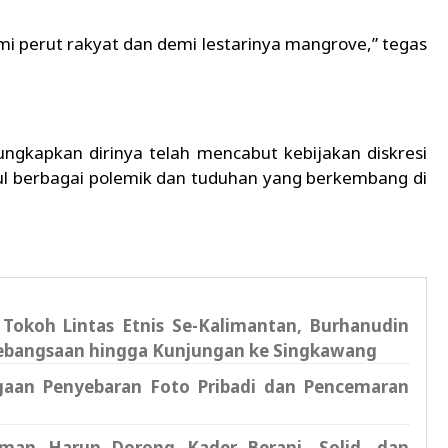
i perut rakyat dan demi lestarinya mangrove,” tegas
gkapkan dirinya telah mencabut kebijakan diskresi
l berbagai polemik dan tuduhan yang berkembang di
Tokoh Lintas Etnis Se-Kalimantan, Burhanudin
ebangsaan hingga Kunjungan ke Singkawang
aan Penyebaran Foto Pribadi dan Pencemaran
man Harun Dorong Kader Berani, Solid, dan