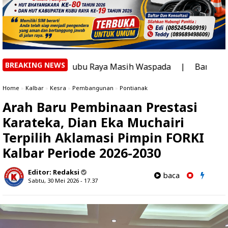
BREAKING NEWS
gi, Kubu Raya Masih Waspada
|
Banyak yang Bertanya, K
Home
»
Kalbar
»
Kesra
»
Pembangunan
»
Pontianak
Arah Baru Pembinaan Prestasi
Karateka, Dian Eka Muchairi
Terpilih Aklamasi Pimpin FORKI
Kalbar Periode 2026-2030
Editor:
Redaksi
baca
Sabtu, 30 Mei 2026 - 17.37