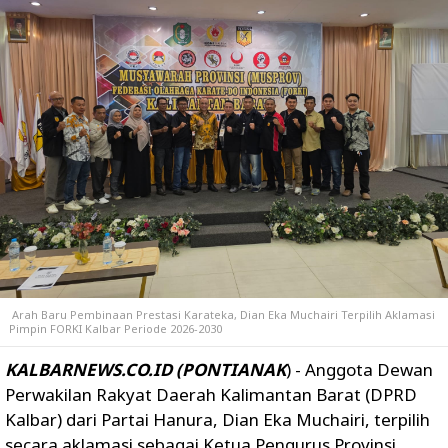
Arah Baru Pembinaan Prestasi Karateka, Dian Eka Muchairi Terpilih Aklamasi
Pimpin FORKI Kalbar Periode 2026-2030
KALBARNEWS.CO.ID (PONTIANAK
) - Anggota Dewan
Perwakilan Rakyat Daerah Kalimantan Barat (DPRD
Kalbar) dari Partai Hanura, Dian Eka Muchairi, terpilih
secara aklamasi sebagai Ketua Pengurus Provinsi