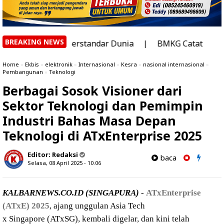
BREAKING NEWS
on Berstandar Dunia
|
BMKG Catat 1.911 Titik Panas di
Home
»
Ekbis
»
elektronik
»
Internasional
»
Kesra
»
nasional internasional
»
Pembangunan
»
Teknologi
Berbagai Sosok Visioner dari
Sektor Teknologi dan Pemimpin
Industri Bahas Masa Depan
Teknologi di ATxEnterprise 2025
Editor:
Redaksi
baca
Selasa, 08 April 2025 - 10.06
KALBARNEWS.CO.ID (
SINGAPURA)
-
ATxEnterprise
(ATxE) 2025
, ajang unggulan Asia Tech
x Singapore (ATxSG), kembali digelar, dan kini telah