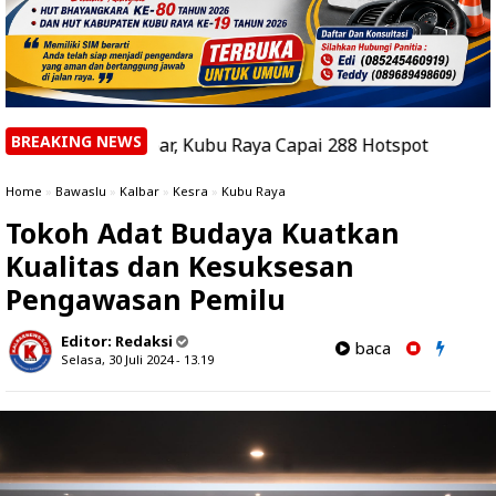
BREAKING NEWS
 Kalbar, Kubu Raya Capai 288 Hotspot
|
Mitra Jurnalis K
Home
»
Bawaslu
»
Kalbar
»
Kesra
»
Kubu Raya
Tokoh Adat Budaya Kuatkan
Kualitas dan Kesuksesan
Pengawasan Pemilu
Editor:
Redaksi
baca
Selasa, 30 Juli 2024 - 13.19