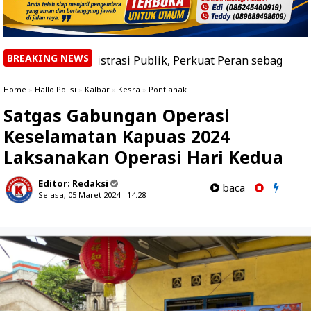
BREAKING NEWS
nistrasi Publik, Perkuat Peran sebagai Pusat Keunggulan
Home
»
Hallo Polisi
»
Kalbar
»
Kesra
»
Pontianak
Satgas Gabungan Operasi
Keselamatan Kapuas 2024
Laksanakan Operasi Hari Kedua
Editor:
Redaksi
baca
Selasa, 05 Maret 2024 - 14.28